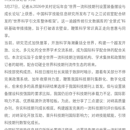
3月27日，记者从2026中关村论坛年会“世界一流科技期刊设置装备摆设与
成长论坛”上获悉，中国科学技能信息研究所发布了与之江试验室配合研
发的“世界科学引文库整体框架”。这一逾越传统引文数据库的“全景式”科
研基础举措措施，旨于打破语言壁垒，鞭策科学常识真正走向普惠与同
享。
当前，研究范式加快厘革，开放科学海潮囊括全世界，构建一个越发开
放、公允、多元化的全世界学术交流系统，成为国际科学配合体的配合关
切。本次论坛旨于会聚全世界一流科技期注销版机构、学术集体和政策制
订者的聪明，配合切磋全世界科技期刊流传生态的将来。
科技部党构成员、科技日报社社长吴兢于致辞时暗示，跟着有关部分不停
完美政策系统、加年夜撑持力度，鞭策我国科技期刊集群化、数字化成
长，愈来愈多的高质量科研结果选择于我国科技期刊上首发。但与设置装
备摆设科技强国的要求比拟，我国仍旧存于科技期刊承载力不足、国际影
响力不高、优质稿源外流等短板。为此，她分享了三点建议：对峙高质量
办刊，夯实科技期刊成长根底，构建越发完美的一流科技期刊评价指标系
统；对峙深化开放互助，晋升科技期刊国际影响力；对峙技能赋能，引领
科技期刊数智化成长。
中国科学技能信息研究所所长黄琦注释说，设置装备摆设世界一流科技期