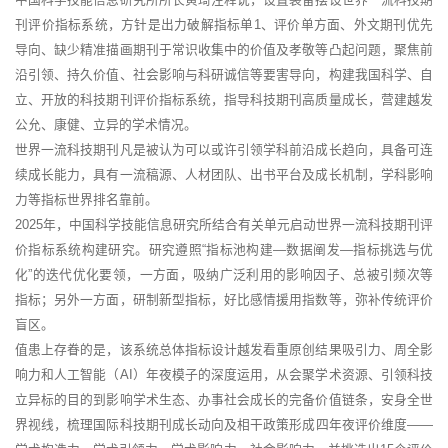
刊评价指标系统，方针是出力破解指标单1、评价单方面、外文期刊优先
导向、缺少精准描画期刊于常识收集中的价值及孝敬等凸起问题，聚焦前
沿引领、持久价值、社会影响与科研诚信等要害导向，构建我国科学、自
立、开放的科技期刊评价指标系统，指导科技期刊高质量成长，营建越发
公允、康健、立异的学术情况。
世界一流科技期刊凡是被认为可以或许引领学科前沿成长趋向，具备可连
续成长能力，具有一流稿源、人材团队、出书平台及成长机制，学科影响
力等指标世界排名靠前。
2025年，中国科学技能信息研究所结合有关单元启动世界一流科技期刊评
价指标系统构建研究。研究遵照“指标池构建—数据阐发—指标挑选与优
化”的迭代优化要领，一方面，吸纳广泛利用的影响因子、总被引频次等
指标；另外一方面，研制新型指标，好比感情援用指数等，弥补传统评价
盲区。
值患上存眷的是，该系统总体指标设计越发看重原创结果吸引力、周全影
响力和人工智能（AI）年夜模子的深度运用，从会聚学术资源、引领科技
立异标的目的到影响学术生态、办事社会成长的完备价值链条，安身全世
界视线，梳理国际科技期刊成长动向及相干政策形成四年夜评价维度——