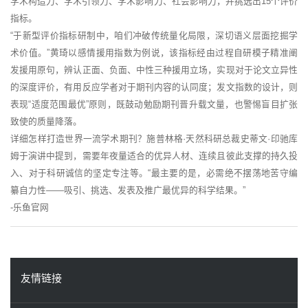
学术构造力、学术引领力、学术影响力、社会影响力，并挑选出15个评价
指标。
“于新型评价指标研制中，咱们冲破传统量化局限，深切语义层面挖掘学
术价值。”黄琦以感情援用指数为例说，该指标经由过程自研模子精准阐
发援用原句，辨认正面、负面、中性三种援用立场，实现对于论文立异性
的深度评价，有用反应学者对于期刊内容的认同度；发文指数的设计，则
表现“适度范围最优”原则，既鼓动勉励期刊晋升载文量，也警惕盲目扩张
致使的质量降落。
详细怎样打造世界一流学术期刊？施普林格·天然科研总裁史蒂文·印驰库
姆于演讲中提到，需要年夜量适合的优异人材、连续且彼此支撑的持久投
入、对于科研诚信的坚定专注等。“最主要的是，必需绝不摆荡地苦守编
纂自力性——吸引、挑选、发表及推广最优异的科学结果。”
-乐鱼官网
友情链接