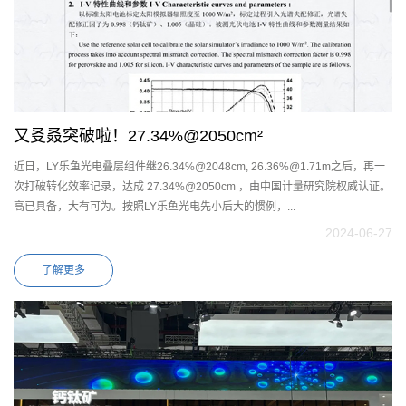
又㕛叒突破啦！27.34%@2050cm²
近日，LY乐鱼光电叠层组件继26.34%@2048cm, 26.36%@1.71m之后，再一
次打破转化效率记录，达成 27.34%@2050cm ，由中国计量研究院权威认证。
高已具备，大有可为。按照LY乐鱼光电先小后大的惯例，...
2024-06-27
了解更多