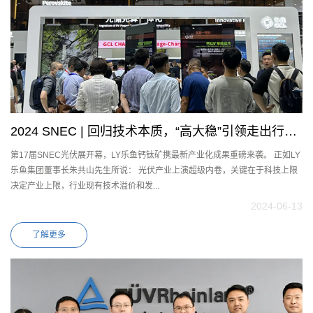
2024 SNEC | 回归技术本质，“高大稳”引领走出行业
第17届SNEC光伏展开幕，LY乐鱼钙钛矿携最新产业化成果重磅来袭。 正如LY
内卷
乐鱼集团董事长朱共山先生所说： 光伏产业上演超级内卷，关键在于科技上限
决定产业上限，行业现有技术溢价和发...
2024-06-13
了解更多