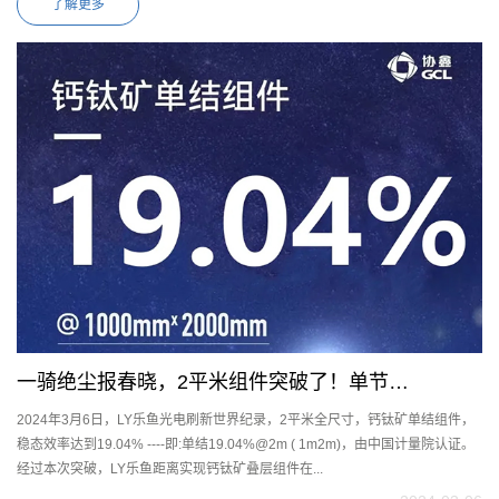
了解更多
一骑绝尘报春晓，2平米组件突破了！单节
2024年3月6日，LY乐鱼光电刷新世界纪录，2平米全尺寸，钙钛矿单结组件，
19.04%@2m² ( 1m×2m)
稳态效率达到19.04% ----即:单结19.04%@2m ( 1m2m)，由中国计量院认证。
经过本次突破，LY乐鱼距离实现钙钛矿叠层组件在...