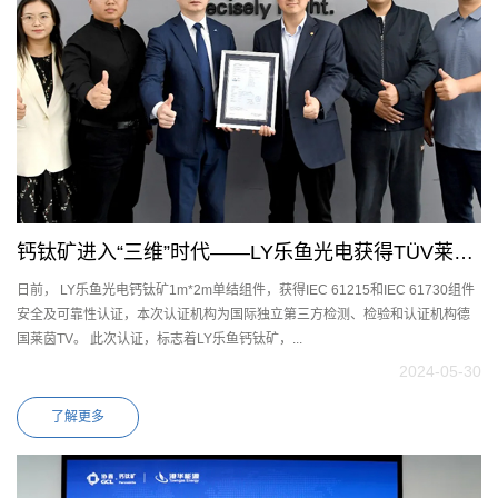
钙钛矿进入“三维”时代——LY乐鱼光电获得TÜV莱茵
日前， LY乐鱼光电钙钛矿1m*2m单结组件，获得IEC 61215和IEC 61730组件
IEC 61215和IEC 61730认证
安全及可靠性认证，本次认证机构为国际独立第三方检测、检验和认证机构德
国莱茵TV。 此次认证，标志着LY乐鱼钙钛矿，...
2024-05-30
了解更多