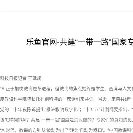
乐鱼官网-共建“一带一路”国
科技日报记者 王延斌
“AI正于加快教诲厘革进程，但教诲的焦点始终是学生、西席与人文
度教诲科学院院长托列别科娃的一席话引来共识。当天，来自共建“
党的二十年夜陈诉提出“推进教诲数字化”；“十五五”计划纲要指出，
该怎样拥抱AI？共建“一带一起”国度是怎么做的？专家们的真知灼
“AI时代，教诲的方针从‘被动为出产’转为‘自动为糊口’。”中国教