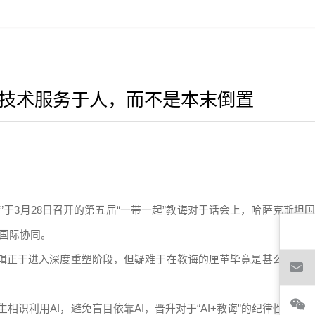
是技术服务于人，而不是本末倒置
于3月28日召开的第五届“一带一起”教诲对于话会上，哈萨克斯坦国
与国际协同。
层逻辑正于进入深度重塑阶段，但疑难于在教诲的厘革毕竟是甚么？咱们
相识利用AI，避免盲目依靠AI，晋升对于“AI+教诲”的纪律性熟悉。