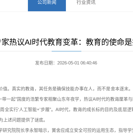
公司新闻
行业资讯
家专家热议AI时代教育变革：教育的使命
发布日期：2026-05-01 06:40:46
价值。真实的教诲，其任务是确保技能办事在人，而不是舍本逐末。”
一带一起”国度的浩繁专家相聚山东年夜学，热议AI时代的教诲厘革
“周全实行‘人工智能+’步履”。AI时代，教诲的成长标的目的及底
见为上述问题提供了谜底。
诲科学研究院院长李永智暗示，黉舍应成立安全可控的运用生态，指导学生