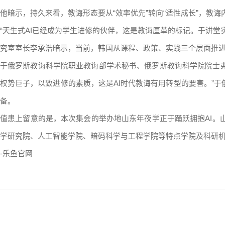
他暗示，持久来看，教诲形态要从“效率优先”转向“适性成长”，教诲内
“天生式AI已经成为学生进修的伙伴，这是教诲厘革的标记。于讲堂
究室室长李承浩暗示，当前，韩国从课程、政策、实践三个层面推进教
于俄罗斯教诲科学院职业教诲部学术秘书、俄罗斯教诲科学院院士弗拉
权势巨子，以致进修的素质，这是AI时代教诲有用转型的要害。”
备。
值患上留意的是，本次集会的举办地山东年夜学正于踊跃拥抱AI。
学研究院、人工智能学院、暗码科学与工程学院等特点学院及科研
-乐鱼官网