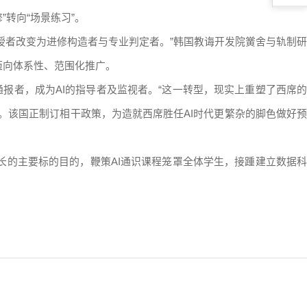
”转向“场景练习”。
授者改变为进修构造者与专业判定者。”韩国教诲开发院黉舍与轨制研
迈向体系性、范围化推广。
报者，成为AI的指导者及监视者。“这一转型，现实上重塑了西席的
。该国正制订相干政策，为造就西席胜任AI时代更繁杂的脚色做好预
长的主要标的目的，鞭策AI通识课程笼罩全体学生，接踵建立数据科