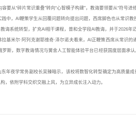
容要从“碎片常识重叠”转向“心智模子构建”，教诲要领要从“符号进修
实践中，AI鞭策学生从回覆问题转向提出问题，西席脚色也从常识教
诲系统转型，扩充AI相干课程，普和全学段AI教诲，并于2026年
基米尔·阿列克谢耶维奇·泽尔诺夫看来，AI正鞭策西席从常识的通
于俄罗斯，数字教诲情况与黉舍人工智能体验平台已经获国度层面承认
山东年夜学常务副校长吴臻暗示，该校将数智化转型确定为高质量成
机构，依附学科交织交融上风，为立异成长注入动力。