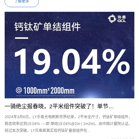
了解更多
一骑绝尘报春晓，2平米组件突破了！单节
2024年3月6日，LY乐鱼光电刷新世界纪录，2平米全尺寸，钙钛矿单结组件，
19.04%@2m² ( 1m×2m)
稳态效率达到19.04% ----即:单结19.04%@2m ( 1m2m)，由中国计量院认证。
经过本次突破，LY乐鱼距离实现钙钛矿叠层组件在...