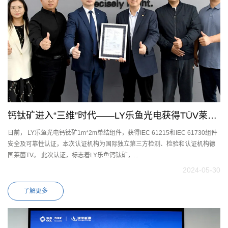
钙钛矿进入“三维”时代——LY乐鱼光电获得TÜV莱茵
日前， LY乐鱼光电钙钛矿1m*2m单结组件，获得IEC 61215和IEC 61730组件
IEC 61215和IEC 61730认证
安全及可靠性认证，本次认证机构为国际独立第三方检测、检验和认证机构德
国莱茵TV。 此次认证，标志着LY乐鱼钙钛矿，...
2024-05-30
了解更多