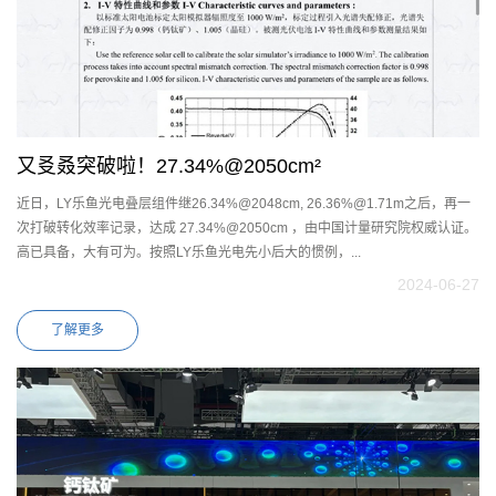
又㕛叒突破啦！27.34%@2050cm²
近日，LY乐鱼光电叠层组件继26.34%@2048cm, 26.36%@1.71m之后，再一
次打破转化效率记录，达成 27.34%@2050cm ，由中国计量研究院权威认证。
高已具备，大有可为。按照LY乐鱼光电先小后大的惯例，...
2024-06-27
了解更多