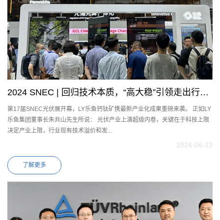
2024 SNEC | 回归技术本质，“高大稳”引领走出行业
第17届SNEC光伏展开幕，LY乐鱼钙钛矿携最新产业化成果重磅来袭。 正如LY
内卷
乐鱼集团董事长朱共山先生所说： 光伏产业上演超级内卷，关键在于科技上限
决定产业上限，行业现有技术溢价和发...
2024-06-13
了解更多