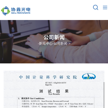
公司新闻
-
新闻中心
-
公司新闻
->