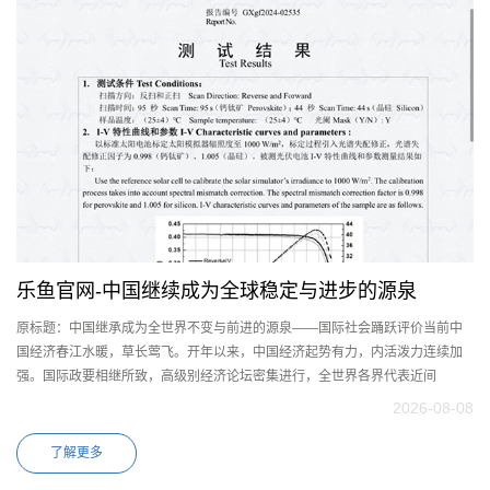
乐鱼官网-中国继续成为全球稳定与进步的源泉
原标题：中国继承成为全世界不变与前进的源泉——国际社会踊跃评价当前中
国经济春江水暖，草长莺飞。开年以来，中国经济起势有力，内活泼力连续加
强。国际政要相继所致，高级别经济论坛密集进行，全世界各界代表近间
2026-08-08
了解更多