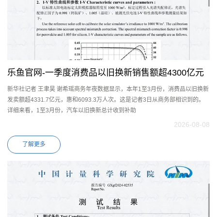
乐鱼官网-一季度消费品以旧换新销售额超4300亿元
新华社记者 王聿昊 谢希瑶商务年夜数据显示，本年1至3月份，消费品以旧换新
发卖额超4331.7亿元，惠和6093.3万人次。这是记者3日从商务部相识到的。
详细来看，1至3月份，汽车以旧换新总计收到补助
2026-08-08
了解更多