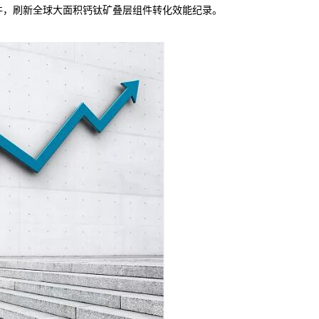
晶硅组件，刷新全球大面积钙钛矿叠层组件转化效能纪录。