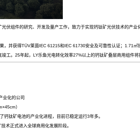
光伏组件的研究、开发及量产工作，致力于实现钙钛矿光伏技术的产业化。
并获得TÜV莱茵IEC 61215和IEC 61730安全及可靠性认证；1.71㎡
年底竣工。25年起，LY乐鱼光电转化效率27%以上的钙钛矿叠层商用组件
矿产业化的公司
×45cm）
速推进了钙钛矿电池的产业化进程，目前已稳定运行3年多。
矿技术正式进入全球商用化发展阶段。