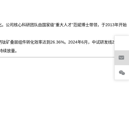
公司核心科研团队由国家级“重大人才”范斌博士带领，于2013年开始
钙钛矿叠层组件转化效率达到26.36%。2024年6月，中试研发线2050cm²
将持续放量。