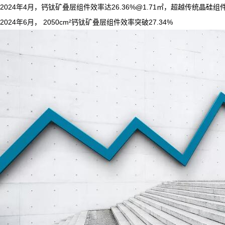
2024年4月，钙钛矿叠层组件效率达26.36%@1.71㎡，超越传统
2024年6月， 2050cm²钙钛矿叠层组件效率突破27.34%