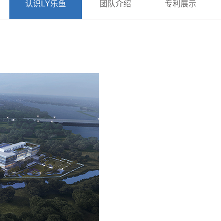
认识LY乐鱼
团队介绍
专利展示