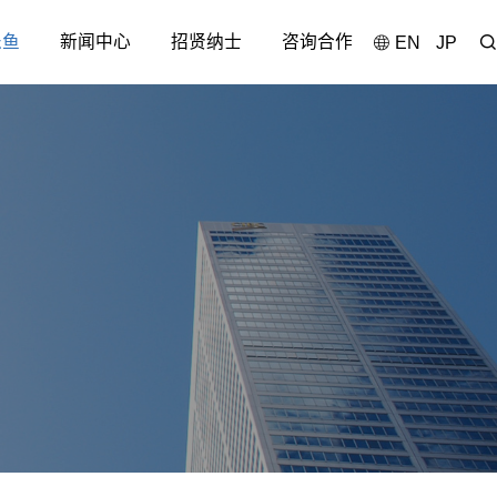
乐鱼
新闻中心
招贤纳士
咨询合作
EN
JP