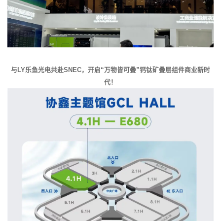
与LY乐鱼光电共赴SNEC，开启“万物皆可叠”钙钛矿叠层组件商业新时
代！