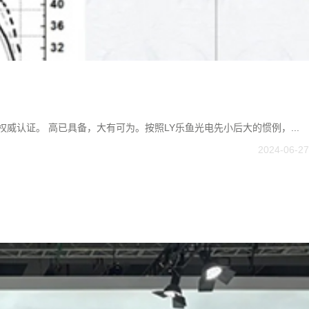
量研究院权威认证。 高已具备，大有可为。按照LY乐鱼光电先小后大的惯例，...
2024-06-27