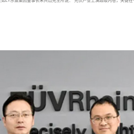
 正如LY乐鱼集团董事长朱共山先生所说： 光伏产业上演超级内卷，关键在