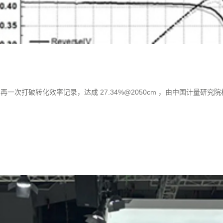
1m之后，再一次打破转化效率记录，达成 27.34%@2050cm ，由中国计