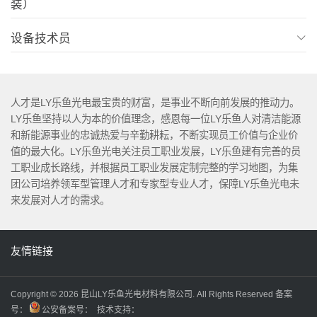
装）
岗位职责：
设备技术员
岗位职责：
人才是LY乐鱼光电最宝贵的财富，是事业不断向前发展的推动力。
LY乐鱼坚持以人为本的价值理念，感恩每一位LY乐鱼人对清洁能源
和新能源事业的忠诚热爱与辛勤耕耘，不断实现员工价值与企业价
值的最大化。LY乐鱼光电关注员工职业发展，LY乐鱼建有完善的员
工职业成长路线，并根据员工职业发展定制完整的学习地图，为集
团公司培养领军型管理人才和专家型专业人才，保障LY乐鱼光电未
来发展对人才的需求。
任职要求：
任职要求：
任职要求：
友情链接
任职要求：
Copyright ©
2026 昆山LY乐鱼光电材料有限公司. All Rights Reserved 备案
号：
公安备案号： 技术支持：