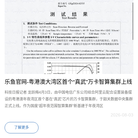
乐鱼官网-粤港澳大湾区首个“真武”万卡智算集群上线
科技日报记者 龙跃梅4月3日，由中国电信广东公司结合阿里云配合设置装备摆
设的粤港澳年夜湾区首个基在“真武”芯片的万卡智算集群，于韶关数据中央集群
正式上线。作为国度“超年夜范围智算集群”新基建于年夜湾区
2026-08-03
了解更多