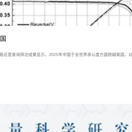
美国
易近意查询拜访成果显示，2025年中国于全世界承认度方面跨越美国，