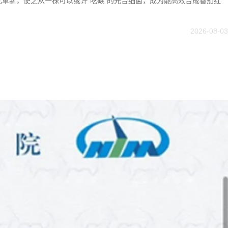
革新，使之从一株可以或许“吃碳”的光合细菌，成为能高效合成番茄红
2026-08-03