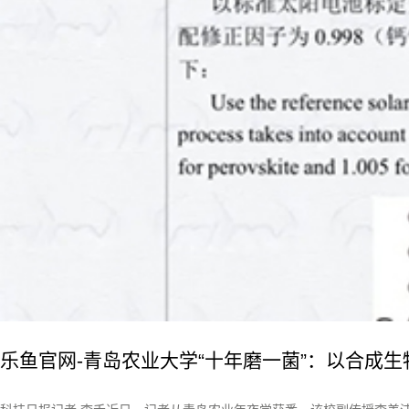
乐鱼官网-青岛农业大学“十年磨一菌”：以合成生